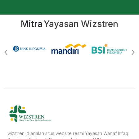
Mitra
Yayasan Wizstren
‹
›
wizstren.id adalah situs website resmi Yayasan Waqaf Infaq