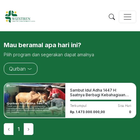
Mau beramal apa hari ini?
Pilih program dan segerakan dapat amalnya
Qurban
Sambut Idul Adha 1447 H:
Saatnya Berbagi Kebahagiaan
Melalui Qurban
Terkumpul
Sisa Hari
Rp. 1.473.000.000,00
0
‹
1
›