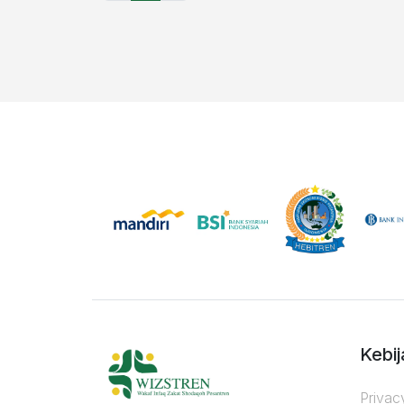
Kebij
Privac