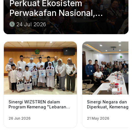
Perkuat Ekosistem
Perwakafan Nasional,
WIZSTREN Resmi Bergabung
24 Jul 2026
dengan Forum Wakaf
Produktif
Sinergi WIZSTREN dalam
Sinergi Negara dan L
Program Kemenag "Lebaran
Diperkuat, Kemenag 
Yatim dan Disabilitas"
Harmonisasi Strategi
Salurkan Bantuan Pendidikan
dan Wakaf Nasional
26 Jun 2026
21 May 2026
untuk Generasi Penerus
Bangsa