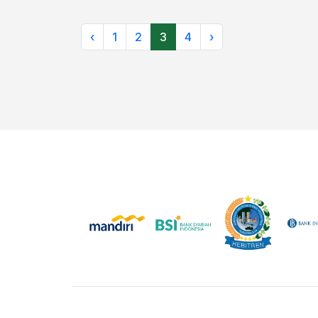
‹
1
2
3
4
›