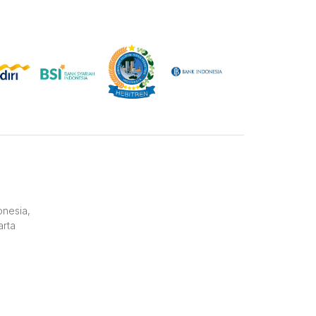
onesia,
arta