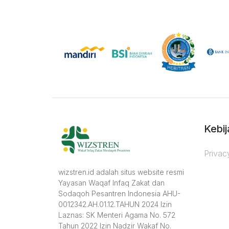
Kebij
Privac
wizstren.id adalah situs website resmi
Yayasan Waqaf Infaq Zakat dan
Sodaqoh Pesantren Indonesia AHU-
0012342.AH.01.12.TAHUN 2024 Izin
Laznas: SK Menteri Agama No. 572
Tahun 2022 Izin Nadzir Wakaf No.