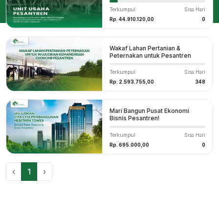
Terkumpul
Sisa Hari
Rp. 44.910.120,00
0
Wakaf Lahan Pertanian &
Peternakan untuk Pesantren
Terkumpul
Sisa Hari
Rp. 2.593.755,00
348
Mari Bangun Pusat Ekonomi
Bisnis Pesantren!
Terkumpul
Sisa Hari
Rp. 695.000,00
0
‹
1
›