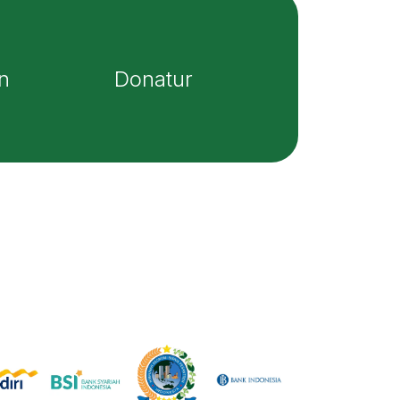
n
Donatur