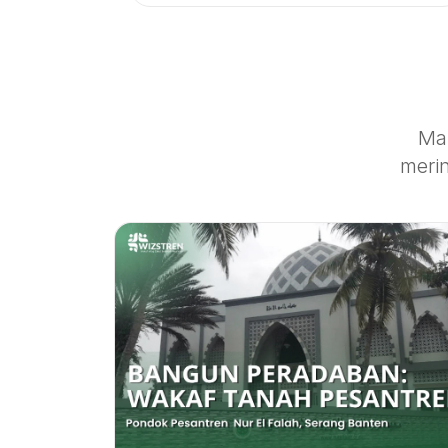
Ma
merin