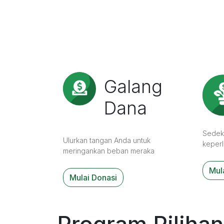
Galang
Dana
Sedek
Ulurkan tangan Anda untuk
keper
meringankan beban meraka
Mul
Mulai Donasi
Program Pilihan