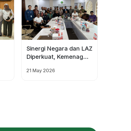
Sinergi Negara dan LAZ
Diperkuat, Kemenag
Dorong Harmonisasi
21 May 2026
"
Strategis Zakat dan
Wakaf Nasional